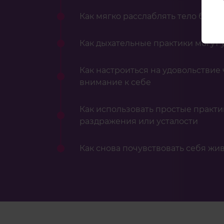
Как мягко расслаблять тело без д
Как дыхательные практики могут 
Как настроиться на удовольствие
внимание к себе
Как использовать простые практик
раздражения или усталости
Как снова почувствовать себя жи