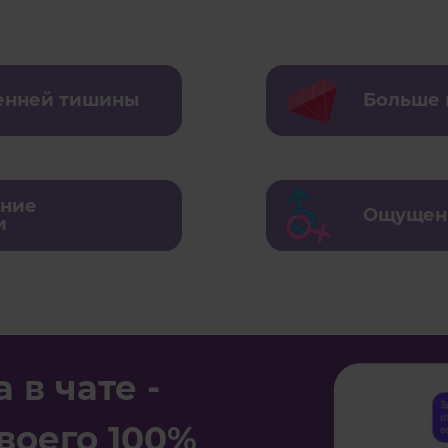
енней тишины
Больше 
ение
Ощущени
и
в чате -
воего 100%