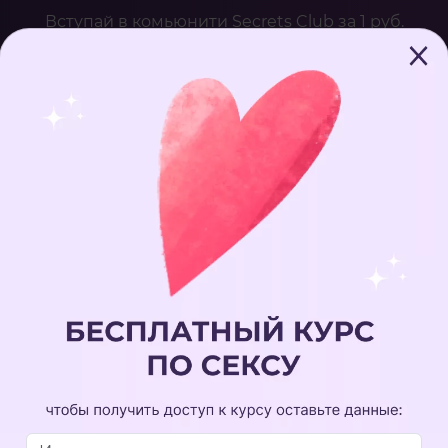
Вступай в комьюнити Secrets Club за 1 руб.
Ы
КАТАЛОГ КУРСОВ
FAQ
АКЦИИ
КОНТА
"Выдох как
отри и