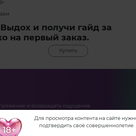
д»
газм
Выдох и получи гайд за
ко на первый заказ.
Купить
апряжение и возвращать ощущение
Для просмотра контента на сайте нужн
подтвердить своё совершеннолетие
онтроля в контакт с телом