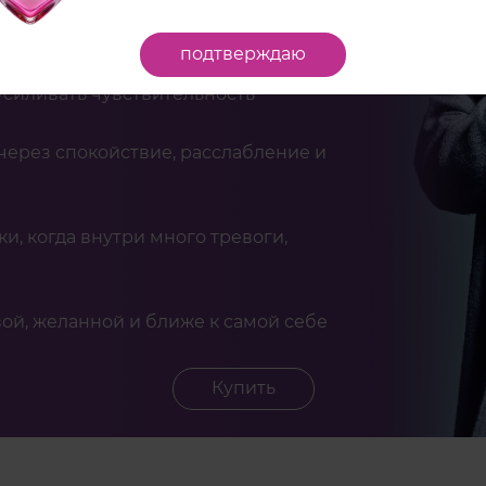
авления и требований к себе
подтверждаю
усиливать чувствительность
 через спокойствие, расслабление и
и, когда внутри много тревоги,
вой, желанной и ближе к самой себе
Купить