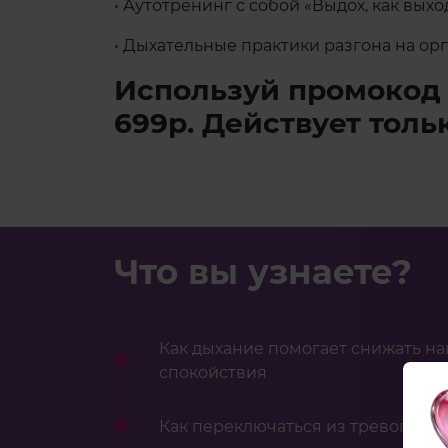
• Аутотренинг с собой «Выдох, как выхо
• Дыхательные практики разгона на ор
Используй промокод 
699р. Действует толь
Что вы узнаете?
Как дыхание помогает снижать н
спокойствия
Как переключаться из тревоги и к