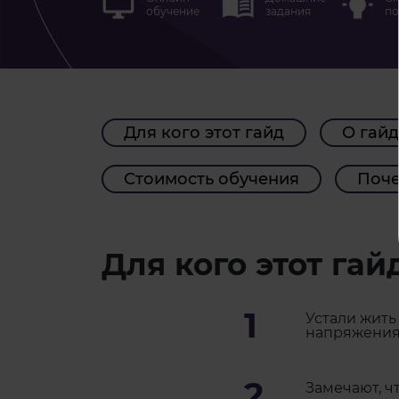
обучение
задания
по
Для кого этот гайд
О гай
Стоимость обучения
Поч
Для кого этот гай
1
Устали жить
напряжения
2
Замечают, ч