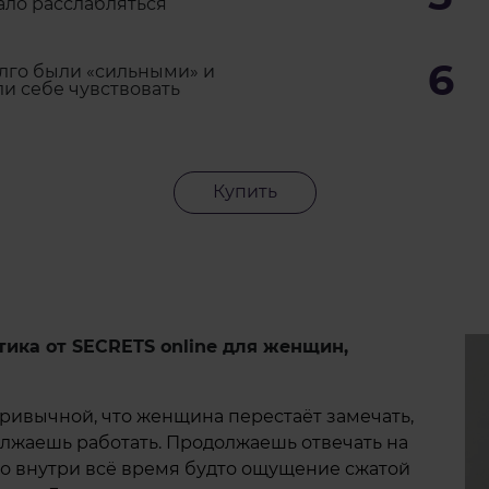
ало расслабляться
6
лго были «сильными» и
и себе чувствовать
Купить
тика от SECRETS online для женщин,
привычной, что женщина перестаёт замечать,
должаешь работать. Продолжаешь отвечать на
о внутри всё время будто ощущение сжатой