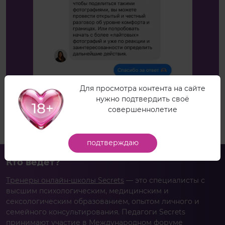
Для просмотра контента на сайте
нужно подтвердить своё
Написать в отдел заботы
совершеннолетие
подтверждаю
Кто ведет?
Тренеры онлайн-школы Secrets
— это специалисты с
высшим психологическим, медицинским и
сексологическим образованием, опытом личного и
семейного консультирования. Педагоги Secrets
принимают участие в Международном форуме