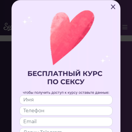
Вступай в комьюнити Secrets Club за 1 руб.
ВОЙТИ
Пакет
Безлимиты видеокурсов
Хочу пройти обучение
Онлайн-
Домашние
обучение
задания
Смотри и
Анонимно