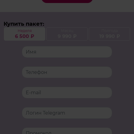
Купить
пакет
:
Неделя
Месяц
Полгода
6 500
₽
9 990
₽
19 990
₽