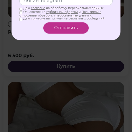
Даю
согласие
на обработку персональных данных
Ознакомлен с
публичной офертой
и
Политикой в
отношении обработки персональных данных
.
Даю
согласие
на получение рекламных сообщений
видеокурс
Отправить
Развитие женского оргазма
6 500 руб.
Купить