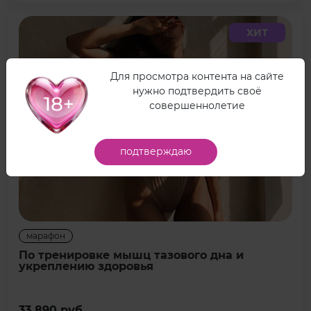
ХИТ
Для просмотра контента на сайте
нужно подтвердить своё
совершеннолетие
подтверждаю
марафон
По тренировке мышц тазового дна и
укреплению здоровья
33 890 руб.