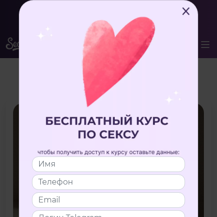
Вступай в комьюнити Secrets Club за 1 руб.
ВОЙТИ
Мое удовольствие